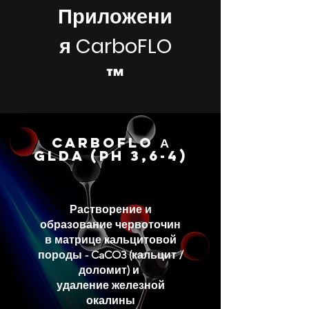
Приложени
я
CarboFLO
™
CARBOFLO А
GLDA (pH 3,6-4)
Растворение и
образование червоточин
в матрице кальцитовой
породы - CaCO3 (кальцит /
доломит) и
удаление железной
окалины