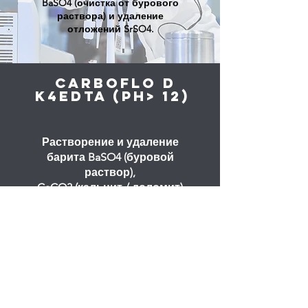
BaSO4 (очистка от бурового
раствора) и удаление
отложений SrSO4.
CARBOFLO D
K4EDTA (pH> 12)
Растворение и удаление
барита BaSO4 (буровой
раствор),
CaCO3 (кальцит / доломит)
и железная окалина
FeCO3 (и некоторые
другие отложения)
Начать