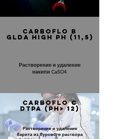
CARBOFLO B
GLDA high pH (11,5)
Растворение и удаление
накипи CaSO4
CARBOFLO C
DTPA (pH> 12)
Растворение и удаление
барита из бурового раствора