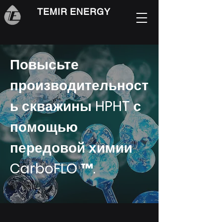
TEMIR ENERGY
Повысьте
производительност
ь скважины HPHT с
помощью
передовой химии
CarboFLO ™.