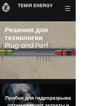
TEMIR ENERGY
Решения для
технологии
Plug and Perf
Пробки для гидроразрыва
оптимизируют затраты и