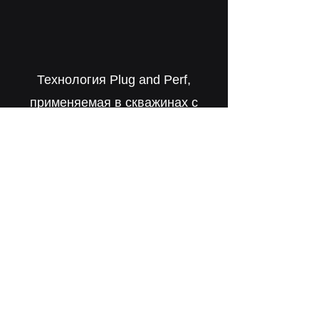
Технология Plug and Perf,
применяемая в скважинах с
цементируемыми хвостовиками,
включает в себя закачку
мостовой пробки на кабеле с
перфоратором. Оператор
устанавливает пробку в
горизонтальном положении
рядом с носком скважины, после
чего зона перфорируется.
Затем инструменты извлекаются