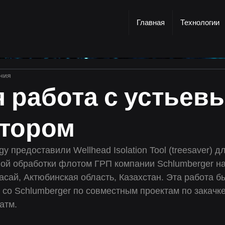
Главная
Технологии
ения
 работа с устьев
ктором
y предоставили Wellhead Isolation Tool (treesaver) д
ой обработки флотом ГРП компании Schlumberger на
сай, Актюбинская область, Казахстан. Эта работа б
со Schlumberger по совместным проектам по закачке
атм.