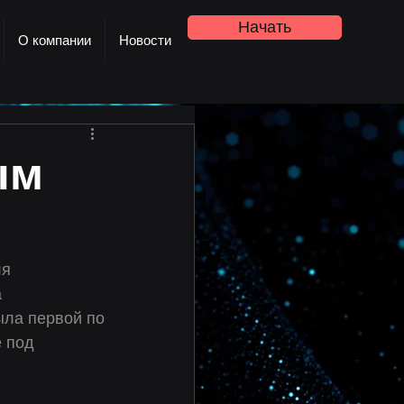
Начать
О компании
Новости
ым
ля 
 
ыла первой по 
 под 